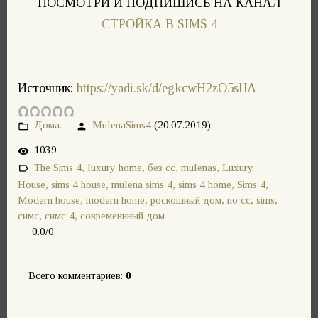
ПОСМОТРИ И ПОДПИШИСЬ НА КАНАЛ
СТРОЙКА В SIMS 4
Источник
:
https://yadi.sk/d/egkcwH2zO5slJA
Дома.
MulenaSims4
(20.07.2019)
1039
The Sims 4
,
luxury home
,
без сс
,
mulenas
,
Luxury
House
,
sims 4 house
,
mulena sims 4
,
sims 4 home
,
Sims 4
,
Modern house
,
modern home
,
роскошный дом
,
no cc
,
sims
,
симс
,
симс 4
,
современнный дом
0.0
/
0
Всего комментариев
:
0